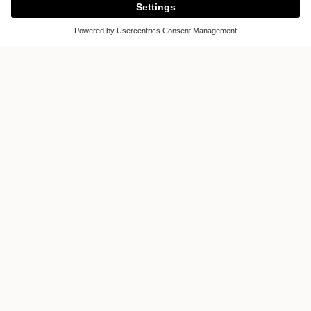
Conte Küche & Raum
GmbH
Hauptstr. 36
83527 Haag
Germany
Toon op de kaart