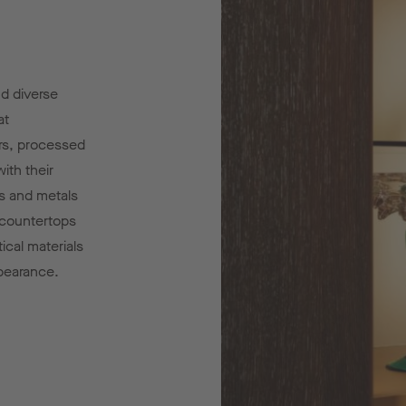
d diverse
at
rs, processed
ith their
es and metals
 countertops
ical materials
ppearance.