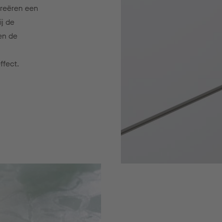
 creëren een
j de
en de
ffect.