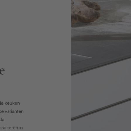
e
de keuken
ke varianten
nde
sulteren in