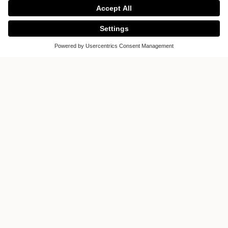
L.
Tangora Studio S. L.
Calle Sarrikobaso
48991 Algorta - Getxo (Bizkaia)
Spain
Toon op de kaart