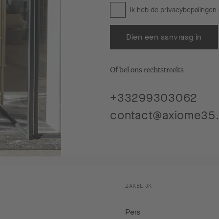
Ik heb de
privacybepalingen
Dien een aanvraag in
Of bel ons rechtstreeks
+33299303062
contact@axiome35.
ZAKELIJK
Pers