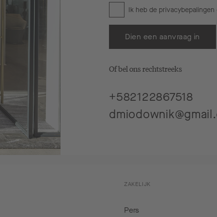
Ik heb de
privacybepalingen
Dien een aanvraag in
Of bel ons rechtstreeks
+582122867518
dmiodownik@gmail
ZAKELIJK
Pers