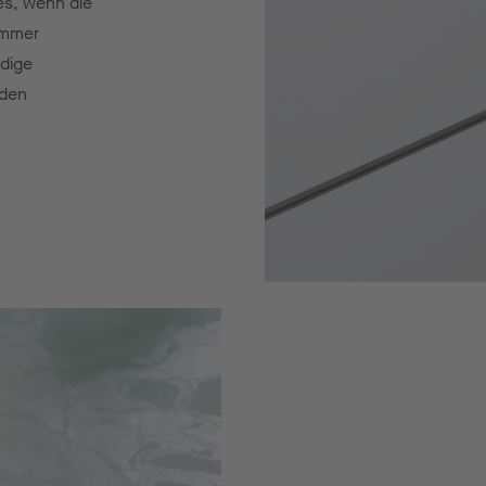
es, wenn die
immer
dige
oden