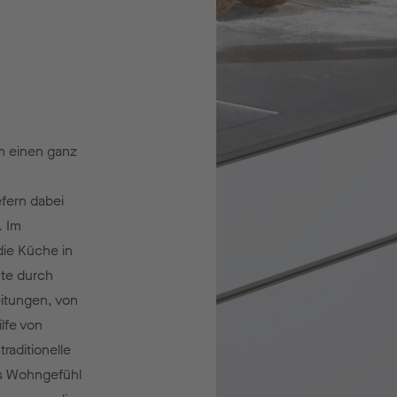
m einen ganz
efern dabei
. Im
die Küche in
nte durch
itungen, von
lfe von
raditionelle
s Wohngefühl