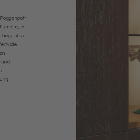
i Poggenpohl
 Furniere, in
, begeistern
ertvolle
nen
n und
n
kung