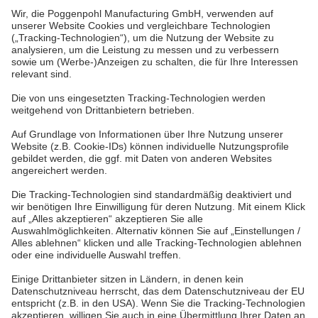
Kurfürstenplatz 6
80796 Munich, Germany
Phone: +49 (0)89 383 801 85
Mobile: +49 (0)172 836 99 22
munich@hicklvesting.com
Unternehmen
Follow us