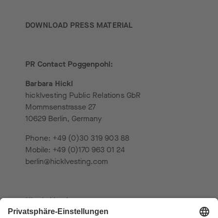
DOWNLOAD PRESS MATERIAL
PR Contact Poggenpohl:
Barbara Hickl
hicklvesting Public Relations GbR
Mommsenstrasse 27
10629 Berlin, Germany
Phone: +49 (0)30 319 903 88
Mobile: +49 (0)170 963 01 24
berlin@hicklvesting.com
Nicole Vesting
hicklvesting Public Relations GbR