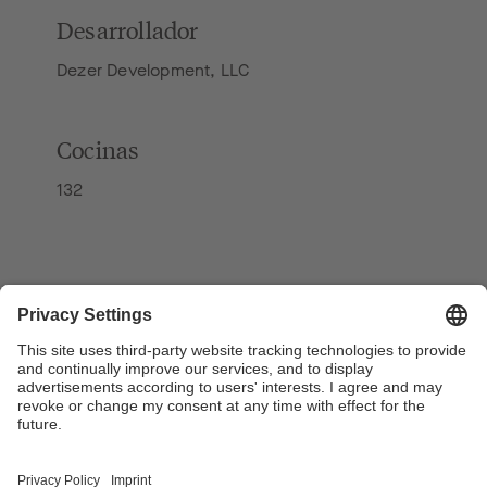
Desarrollador
Dezer Development, LLC
Cocinas
132
Empresa