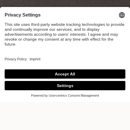
Küchenatelier
Roseneck GmbH