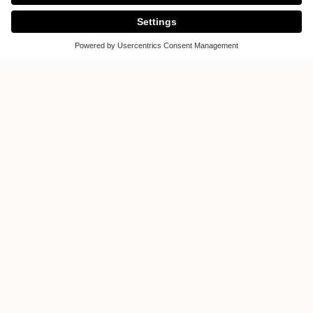
Premium Interior
Sofierogatan 3G
412 51 Gothenburg
Sweden
Visualización en el mapa