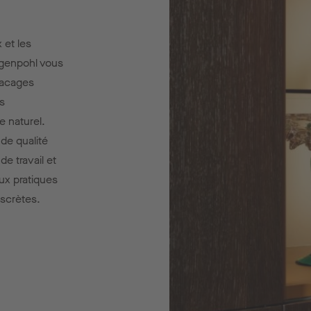
 et les
ggenpohl vous
placages
es
 naturel.
de qualité
de travail et
ux pratiques
iscrètes.