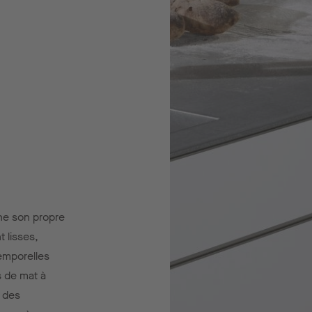
ne son propre
 lisses,
emporelles
s de mat à
t des