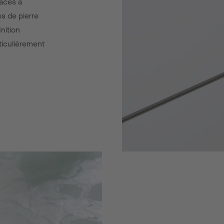
aces à
es de pierre
nition
ticulièrement