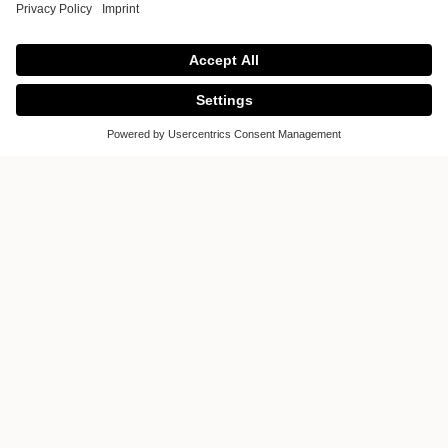
nBconcept
nBconcept
12, rue des Bernardins
75005 Paris