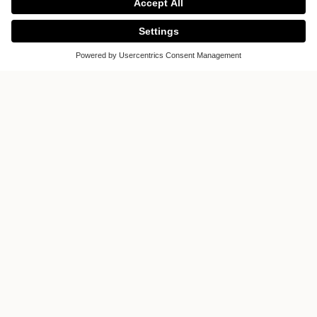
Nouvell
Del C.C. La Paco,150m. al norte
Escazú, San José
Costa Rica
Display on the map