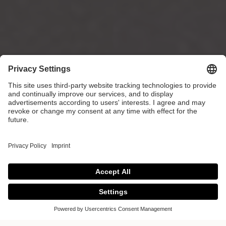
Poggenpohl
Chelsea