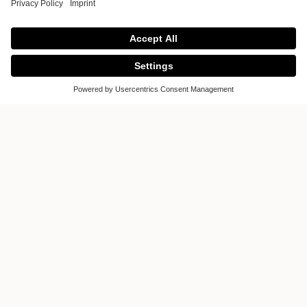
Forma
Studio Wnetrz Forma
Al. Zwyciestwa 239
81-521 Gdynia